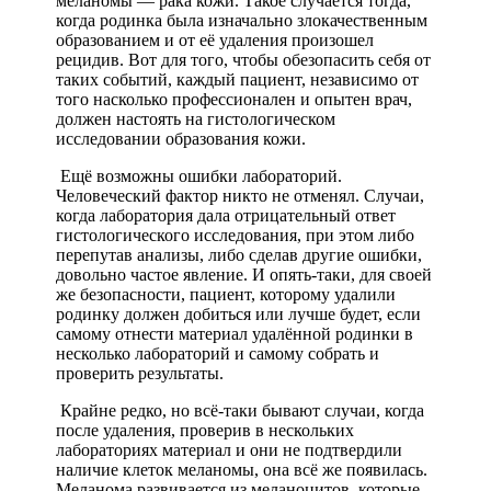
меланомы — рака кожи. Такое случается тогда,
когда родинка была изначально злокачественным
образованием и от её удаления произошел
рецидив. Вот для того, чтобы обезопасить себя от
таких событий, каждый пациент, независимо от
того насколько профессионален и опытен врач,
должен настоять на гистологическом
исследовании образования кожи.
Ещё возможны ошибки лабораторий.
Человеческий фактор никто не отменял. Случаи,
когда лаборатория дала отрицательный ответ
гистологического исследования, при этом либо
перепутав анализы, либо сделав другие ошибки,
довольно частое явление. И опять-таки, для своей
же безопасности, пациент, которому удалили
родинку должен добиться или лучше будет, если
самому отнести материал удалённой родинки в
несколько лабораторий и самому собрать и
проверить результаты.
Крайне редко, но всё-таки бывают случаи, когда
после удаления, проверив в нескольких
лабораториях материал и они не подтвердили
наличие клеток меланомы, она всё же появилась.
Меланома развивается из меланоцитов, которые