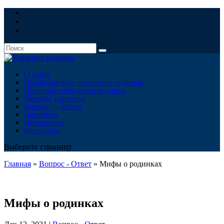
О сайте
Профилактика появления родинок
Причины появления родинок
Методы удаления
Вопрос — Ответ
Партнёры
Интересное
Бородавки
Выберите страницу
Главная
»
Вопрос - Ответ
»
Мифы о родинках
Мифы о родинках