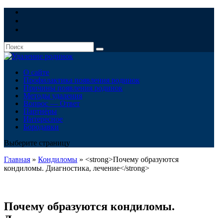
О сайте
Профилактика появления родинок
Причины появления родинок
Методы удаления
Вопрос — Ответ
Партнёры
Интересное
Бородавки
Выберите страницу
Главная
»
Кондиломы
»
<strong>Почему образуются
кондиломы. Диагностика, лечение</strong>
Почему образуются кондиломы.