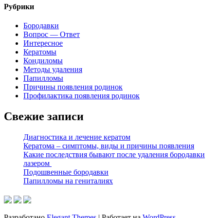
Рубрики
Бородавки
Вопрос — Ответ
Интересное
Кератомы
Кондиломы
Методы удаления
Папилломы
Причины появления родинок
Профилактика появления родинок
Свежие записи
Диагностика и лечение кератом
Кератома – симптомы, виды и причины появления
Какие последствия бывают после удаления бородавки
лазером
Подошвенные бородавки
Папилломы на гениталиях
Разработано
Elegant Themes
| Работает на
WordPress