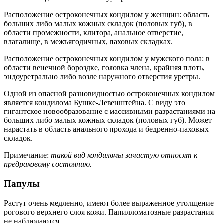
Расположение остроконечных кондилом у женщин: область
больших либо малых кожных складок (половых губ), в
области промежности, клитора, анальное отверстие,
влагалище, в межъягодичных, паховых складках.
Расположение остроконечных кондилом у мужского пола: в
области венечной бороздке, головка члена, крайняя плоть,
эндоуретрально либо возле наружного отверстия уретры.
Одной из опасной разновидностью остроконечных кондилом
является кондилома Бушке-Левенштейна. С виду это
гигантское новообразование с массивными разрастаниями на
больших либо малых кожных складок (половых губ). Может
нарастать в область анального прохода и бедренно-паховых
складок.
Примечание:
такой вид кондиломы зачастую относят к
предраковому состоянию.
Папулы
Растут очень медленно, имеют более выраженное утолщение
рогового верхнего слоя кожи. Папилломатозные разрастания
не наблюдаются.